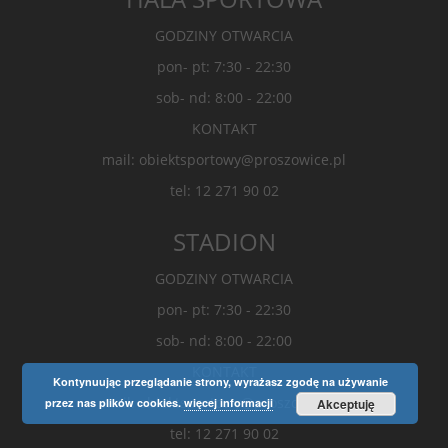
GODZINY OTWARCIA
pon- pt: 7:30 - 22:30
sob- nd: 8:00 - 22:00
KONTAKT
mail: obiektsportowy@proszowice.pl
tel: 12 271 90 02
STADION
GODZINY OTWARCIA
pon- pt: 7:30 - 22:30
sob- nd: 8:00 - 22:00
KONTAKT
Kontynuując przeglądanie strony, wyrażasz zgodę na używanie
mail: obiektsportowy@proszowice.pl
przez nas plików cookies.
więcej informacji
Akceptuję
tel: 12 271 90 02