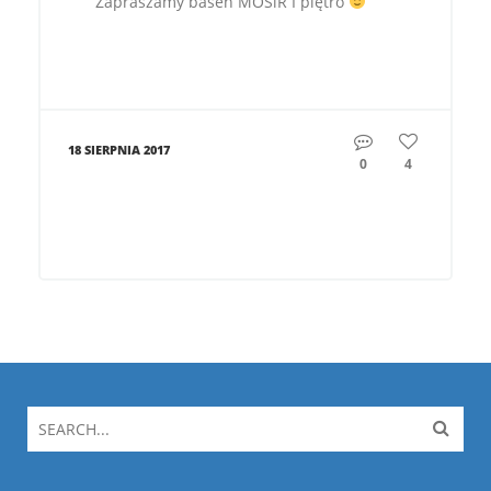
Zapraszamy basen MOSiR I piętro
18 SIERPNIA 2017
0
4