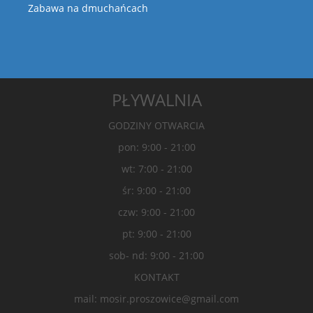
Zabawa na dmuchańcach
PŁYWALNIA
GODZINY OTWARCIA
pon: 9:00 - 21:00
wt: 7:00 - 21:00
śr: 9:00 - 21:00
czw: 9:00 - 21:00
pt: 9:00 - 21:00
sob- nd: 9:00 - 21:00
KONTAKT
mail: mosir.proszowice@gmail.com