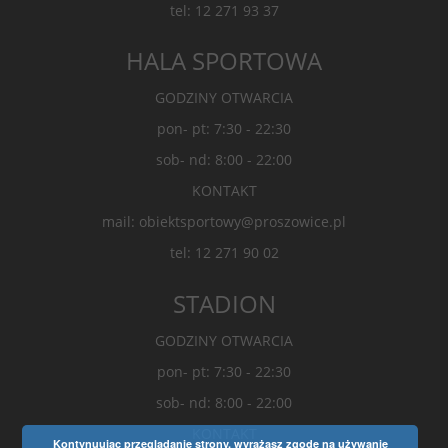
tel: 12 271 93 37
HALA SPORTOWA
GODZINY OTWARCIA
pon- pt: 7:30 - 22:30
sob- nd: 8:00 - 22:00
KONTAKT
mail: obiektsportowy@proszowice.pl
tel: 12 271 90 02
STADION
GODZINY OTWARCIA
pon- pt: 7:30 - 22:30
sob- nd: 8:00 - 22:00
KONTAKT
Kontynuując przeglądanie strony, wyrażasz zgodę na używanie