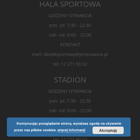
HALA SPORTOWA
GODZINY OTWARCIA
pon- pt: 7:30 - 22:30
sob- nd: 8:00 - 22:00
KONTAKT
mail: obiektsportowy@proszowice.pl
tel: 12 271 90 02
STADION
GODZINY OTWARCIA
pon- pt: 7:30 - 22:30
sob- nd: 8:00 - 22:00
KONTAKT
Kontynuując przeglądanie strony, wyrażasz zgodę na używanie
mail: obiektsportowy@proszowice.pl
przez nas plików cookies.
więcej informacji
Akceptuję
tel: 12 271 90 02