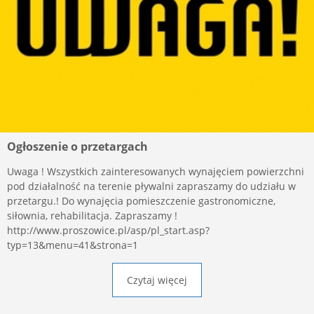
Ogłoszenie o przetargach
Uwaga ! Wszystkich zainteresowanych wynajęciem powierzchni
pod działalność na terenie pływalni zapraszamy do udziału w
przetargu.! Do wynajęcia pomieszczenie gastronomiczne,
siłownia, rehabilitacja. Zapraszamy !
http://www.proszowice.pl/asp/pl_start.asp?
typ=13&menu=41&strona=1
Czytaj więcej