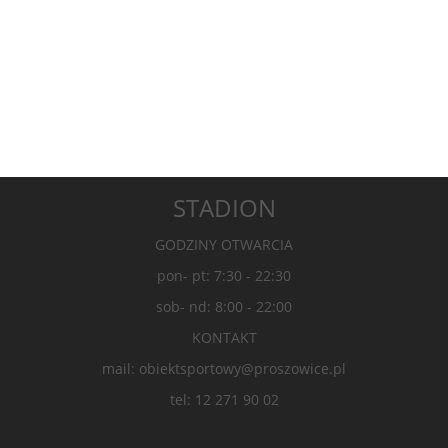
STADION
GODZINY OTWARCIA
pon- pt: 7:30 - 22:30
sob- nd: 8:00 - 22:00
KONTAKT
mail: obiektsportowy@proszowice.pl
tel: 12 271 90 02