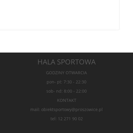
HALA SPORTOWA
GODZINY OTWARCIA
pon- pt: 7:30 - 22:30
sob- nd: 8:00 - 22:00
KONTAKT
mail: obiektsportowy@proszowice.pl
tel: 12 271 90 02