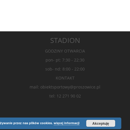
STADION
GODZINY OTWARCIA
pon- pt: 7:30 - 22:30
sob- nd: 8:00 - 22:00
KONTAKT
mail: obiektsportowy@proszowice.pl
tel: 12 271 90 02
żywanie przez nas plików cookies.
więcej informacji
Akceptuję