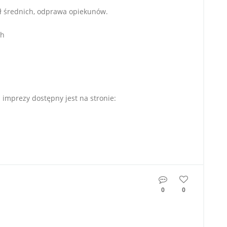
ół średnich, odprawa opiekunów.
ch
imprezy dostępny jest na stronie:
0
0