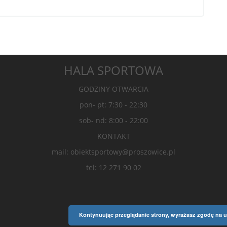
HALA SPORTOWA
GODZINY OTWARCIA
pon- pt: 7:30 - 22:30
sob- nd: 8:00 - 22:00
KONTAKT
mail: obiektsportowy@proszowice.pl
tel: 12 271 90 02
Kontynuując przeglądanie strony, wyrażasz zgodę na u