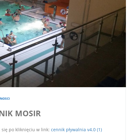
NOSCI
NIK MOSIR
ię po kliknięciu w link:
cennik pływalnia v4.0 (1)