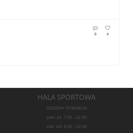
0
4
HALA SPORTOWA
GODZINY OTWARCIA
pon- pt: 7:30 - 22:30
sob- nd: 8:00 - 22:00