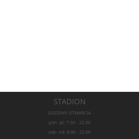
STADION
GODZINY OTWARCIA
pon- pt: 7:30 - 22:30
sob- nd: 8:00 - 22:00