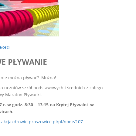
NOSCI
E PŁYWANIE
u nie można pływać? Można!
za uczniów szkół podstawowych i średnich z całego
wy Maraton Pływacki.
 r. w godz. 8:30 – 13:15 na Krytej Pływalni w
icach.
.akcjazdrowie.proszowice.pl/pl/node/107