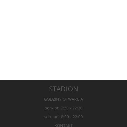
STADION
GODZINY OTWARCIA
pon- pt: 7:30 - 22:30
sob- nd: 8:00 - 22:00
KONTAKT