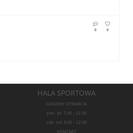
0
0
HALA SPORTOWA
GODZINY OTWARCIA
pon- pt: 7:30 - 22:30
sob- nd: 8:00 - 22:00
KONTAKT