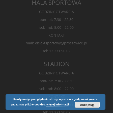
HALA SPORTOWA
GODZINY OTWARCIA
pon- pt: 7:30 - 22:30
sob- nd: 8:00 - 22:00
KONTAKT
mail: obiektsportowy@proszowice.pl
tel: 12 271 90 02
STADION
GODZINY OTWARCIA
pon- pt: 7:30 - 22:30
sob- nd: 8:00 - 22:00
KONTAKT
Kontynuując przeglądanie strony, wyrażasz zgodę na używanie
mail: obiektsportowy@proszowice.pl
przez nas plików cookies.
więcej informacji
Akceptuję
tel: 12 271 90 02