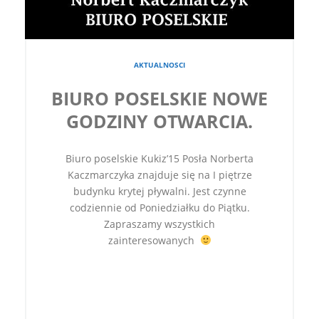
AKTUALNOSCI
BIURO POSELSKIE NOWE
GODZINY OTWARCIA.
Biuro poselskie Kukiz’15 Posła Norberta
Kaczmarczyka znajduje się na I piętrze
budynku krytej pływalni. Jest czynne
codziennie od Poniedziałku do Piątku.
Zapraszamy wszystkich
zainteresowanych