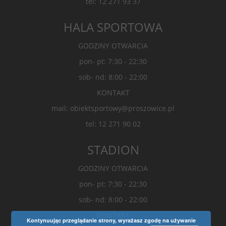
tel: 12 271 93 37
HALA SPORTOWA
GODZINY OTWARCIA
pon- pt: 7:30 - 22:30
sob- nd: 8:00 - 22:00
KONTAKT
mail: obiektsportowy@proszowice.pl
tel: 12 271 90 02
STADION
GODZINY OTWARCIA
pon- pt: 7:30 - 22:30
sob- nd: 8:00 - 22:00
KONTAKT
Kontynuując przeglądanie strony, wyrażasz zgodę na używanie