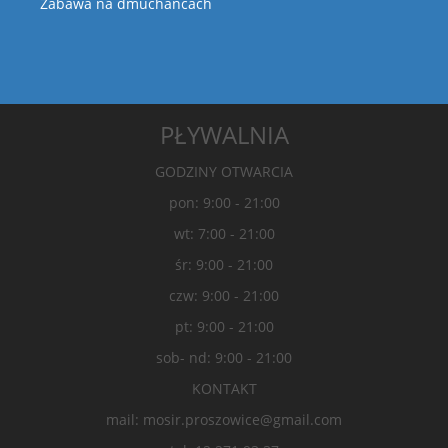
Zabawa na dmuchańcach
PŁYWALNIA
GODZINY OTWARCIA
pon: 9:00 - 21:00
wt: 7:00 - 21:00
śr: 9:00 - 21:00
czw: 9:00 - 21:00
pt: 9:00 - 21:00
sob- nd: 9:00 - 21:00
KONTAKT
mail: mosir.proszowice@gmail.com