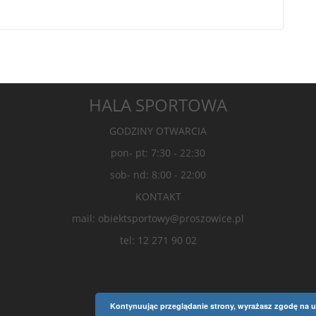
HALA SPORTOWA
GODZINY OTWARCIA
pon- pt: 7:30 - 22:30
sob- nd: 8:00 - 22:00
KONTAKT
mail: obiektsportowy@proszowice.pl
tel: 12 271 90 02
Kontynuując przeglądanie strony, wyrażasz zgodę na u