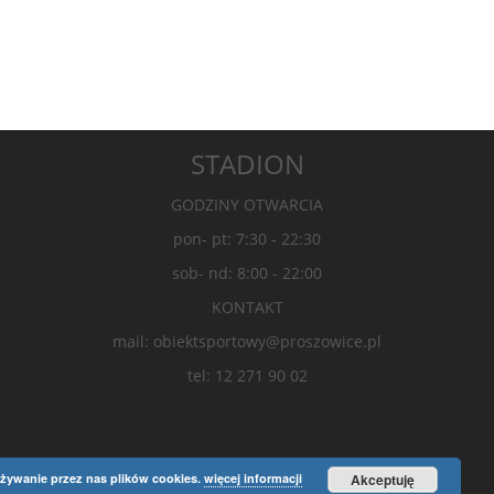
STADION
GODZINY OTWARCIA
pon- pt: 7:30 - 22:30
sob- nd: 8:00 - 22:00
KONTAKT
mail: obiektsportowy@proszowice.pl
tel: 12 271 90 02
żywanie przez nas plików cookies.
więcej informacji
Akceptuję